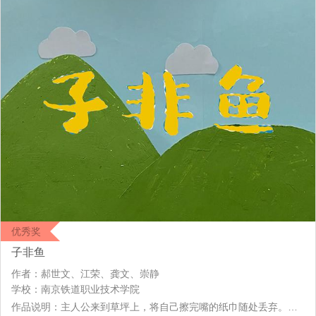
优秀奖
子非鱼
作者：郝世文、江荣、龚文、崇静
学校：南京铁道职业技术学院
作品说明：主人公来到草坪上，将自己擦完嘴的纸巾随处丢弃。后来主人公来到桥上观赏风景，将喝完的水瓶随意丢在桥下的河流中。矿泉水瓶在水中不断漂流。天逐渐变黑，垃圾越来越多。主人公傍晚回家，在家门口将手中的垃圾随意丢弃。夜里主人公做梦，梦里来到了白天被他随手扔垃圾的河流旁边，听到一条鱼在向他求救。鱼被无数的垃圾缠绕。主人公将鱼捧起欲将它放入干净的河流中。可是主人公周围根本没有干净的河流。鱼在主人公的手中慢慢死去并