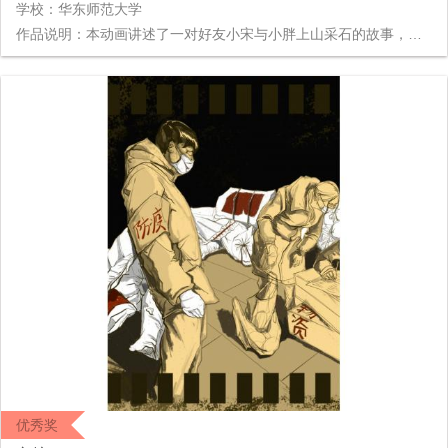
学校：华东师范大学
作品说明：本动画讲述了一对好友小宋与小胖上山采石的故事，他们在上山历险的过程中发现了一片美丽的玉石堆，性格截然不同的俩人做出了不同的选择。贪心的小胖装了满满一筐玉石，而小宋只挑了其中最美丽的一块带走。下山途中，小胖由于过重的负担类的气喘吁吁，只能一路走一路丢弃辛苦捡拾的玉石，而小宋则一直轻松自如。最终到了山脚，小胖累的瘫倒在地，这时他的框里恰好也只剩下一块玉石。 这个动画不单展现了一个生动幽默的民间故事，更
优秀奖