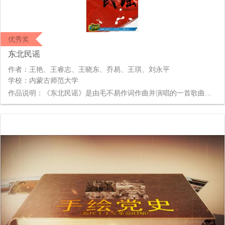
优秀奖
东北民谣
作者：王艳、王睿志、王晓东、乔易、王琪、刘永平
学校：内蒙古师范大学
作品说明：《东北民谣》是由毛不易作词作曲并演唱的一首歌曲，也是我此次毕业设计创作的由来，歌曲主要讲述一对东北男女，互许终身，却遇上暴乱的年代，男孩义不容辞，告诉女孩等战争胜利了我就回来娶你，结果女孩都老了男孩也没有回来，所以每当过年家家户户放起鞭炮的时候，女孩就会以为是男孩回来娶她了。就是这段平凡而又质朴的爱情故事打动了我，让我涌起用动画这种形式重新表达他的冲动。