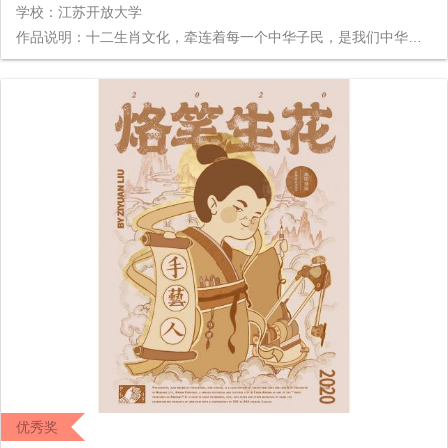
学校：江苏开放大学
作品说明：十二生肖文化，牵连着每一个中华子民，是我们中华民族身份认同的符号之一，是中国优秀传统文化的重要组成部分。如此深入骨髓的精华文化，如何在现代社会持续传承，如何以新时代的设计语言传递生肖文化，让我们的十二生肖文化“活”在我们不断变化的生活中，是此次设计的目的。 此次插画在视觉表现上，十二种动物半拟人化的表现手法，在十二中动物中融入了现代的服装与中国历史色彩的视觉元素，同时也融入了一些现代潮流的细节设计
优秀奖