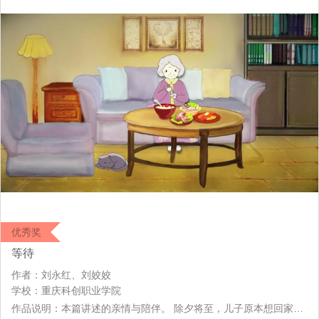
优秀奖
等待
作者：刘永红、刘姣姣
学校：重庆科创职业学院
作品说明：本篇讲述的亲情与陪伴。 除夕将至，儿子原本想回家和老母亲一起过除夕，但无奈工作繁忙，无法回家团聚，在电话中从开始的“肯定回家”到后面的“无法回答”，但善解人意的老母亲告诉儿子自己有很多“老伙计”陪伴，不用担心，好好工作，不用回来…… 影片传述了一种淡淡的伤感，孤独，但最后又是暖暖的亲情.