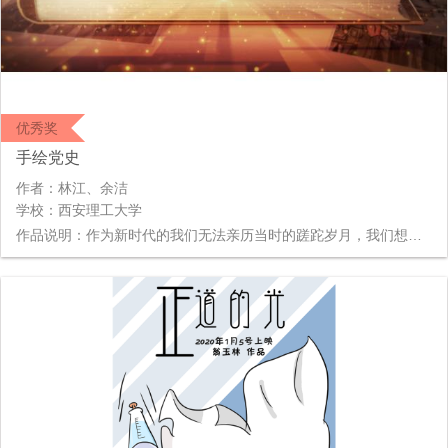
优秀奖
手绘党史
作者：林江、余洁
学校：西安理工大学
作品说明：作为新时代的我们无法亲历当时的蹉跎岁月，我们想通过“手绘党史”的方法，将历史的光辉用鲜艳的色彩印在人们心间。该手绘动画从1919年“五四运动”讲起，天安门前的3000多名北京学生，打着“外争国权，内惩国贼”的口号游行示威，反对帝国主义和封建主义。直至1949年10月毛主席在北京天安门广场上宣布中华人民共和国成立，从此中国人民站立起来了。