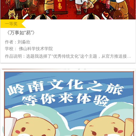
一等奖
《万事如“易”》
作者：刘淼欣
学校： 佛山科学技术学院
作品说明：选题我选择了“优秀传统文化”这个主题，从官方推送接触到的易班熊舞狮形象让我确定了内心的主题——春节。由于春节总是繁华热闹的，所以我在绘画过程中加入了很多灯笼、鞭炮、冰糖葫芦等元素，通过小物件增添春节热闹温暖的气息。构图使用了一点透视，把主角南狮熊和黄飞熊放在画面正前方，突出主体。画面色调采用大面积的暖色调，营造出喜气洋洋的气氛。