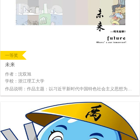
一等奖
未来
作者：沈双旭
学校：浙江理工大学
作品说明：作品主题：以习近平新时代中国特色社会主义思想为指导，认真贯彻落实党的十九大精神，厉行节约、反对浪费，传播节能低碳理念，倡导勤俭节约行为。 内容：无穷欲望的背后，是我们将逝去的家园。作品以过度消耗浪费地球资源，对将面对的未来进行创作，警示未来，呼吁大家节能、减排、环保。 1.享受的背后：垃圾的海洋，残破的城市，在钢丝上举步维艰。2.请给我一个家：漫天的废气，早已失去容身之所，唯有孱弱的幼苗供以生存。