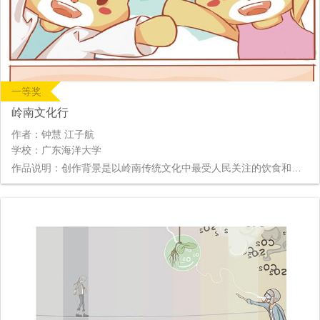
一等奖
岭南文化行
作者：钟慧 江子航
学校：广东海洋大学
作品说明：创作背景是以岭南传统文化中最受人民关注的饮食和戏剧，以小易（易班的吉祥物）以及他的妹妹小美发明了穿梭机为故事的线索，通过两人在剧院看戏和在饭店吃饭的过程，带领我们去体会岭南特色文化的魅力。 创作目的：为了让岭南文化以一个更为生动、更为形象而有趣的形式，让更多的人尤其是当代年轻去了解它、领略它。岭南文化开始存在至今已有千余年，仍被我们所追随和热爱，其主要在于历代以来有源源不断的人在做文化的传颂和承载